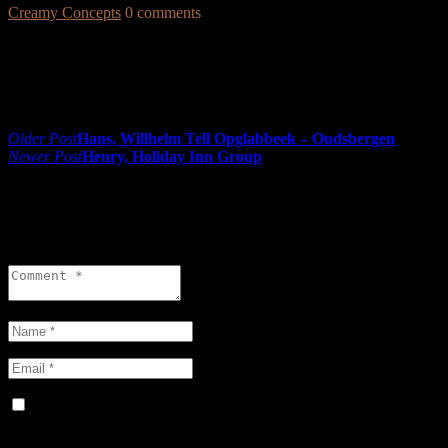
Creamy Concepts
0 comments
Share:
Post navigation
Older Post
Hans, Willhelm Tell Opglabbeek – Oudsbergen
Newer Post
Henry, Holiday Inn Group
0 comments
Leave a reply
Save my name, email, and website in this browser for the next
time I comment.