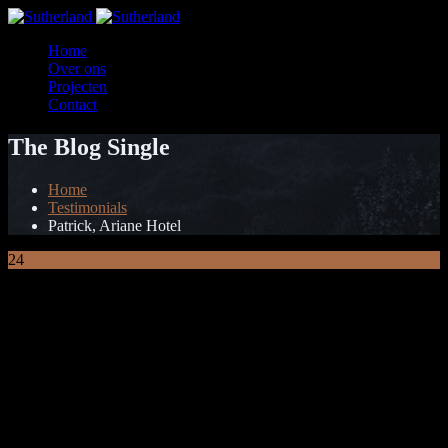
Home
Over ons
Projecten
Contact
The Blog Single
Home
Testimonials
Patrick, Ariane Hotel
24
Jul
Patrick, Ariane Hotel
Voor het Ariane hotel gevestigd in Ypres heeft Sutherland Design
ons voorzien van 44 prachtige, sfeervolle hotelkamers. Het gehele
interieur past bij de warme uitstraling welke wij willen uitdragen als
hotel zijnde. We zijn erg tevreden met het gehele verloop van het
project.