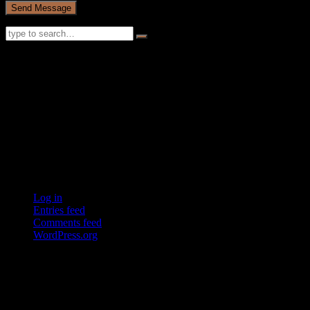
Recent Comments
Archives
Categories
No categories
Meta
Log in
Entries feed
Comments feed
WordPress.org
ABOUT US
Sed ut perspiciatis unde omnis iste natus error sit voluptatem
accusantium doloremque laudantium, totam rem aperiam, eaque ipsa