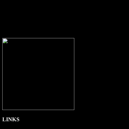
quae ab illo inventore veritatis et quasi architecto beatae vitae dicta
sunt explicabo. Nemo enim ipsam voluptatem quia voluptas sit
aspernatur aut odit aut fugit, sed quia consequuntur magni
LINKS