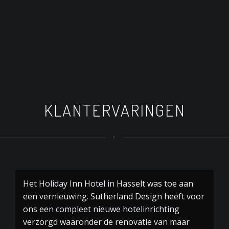
KLANTERVARINGEN
Het Holiday Inn Hotel in Hasselt was toe aan
V
een vernieuwing. Sutherland Design heeft voor
S
ons een compleet nieuwe hotelinrichting
p
verzorgd waaronder de renovatie van maar
in