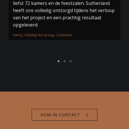
liefst 72 kamers en de feestzalen. Sutherland
wi
heeft ons volledig ontzorgd tijdens het verloop
t
van het project en een prachtig resultaat
pr
opgeleverd.
Pa
Henry, Holiday Inn Group, Customer
KOM IN CONTACT